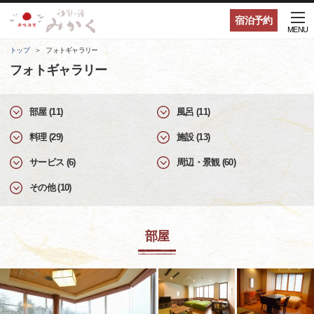
宿泊予約
MENU
トップ
フォトギャラリー
フォトギャラリー
部屋 (11)
風呂 (11)
料理 (29)
施設 (13)
サービス (6)
周辺・景観 (60)
その他 (10)
部屋