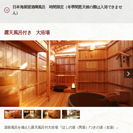
日本海展望酒樽風呂 時間限定（冬季間悪天候の際は入浴できませ
ん）
露天風呂付き 大浴場
源泉風呂を備えた露天風呂付大浴場 『ほしの湯（男湯）/つきの湯（女湯）』