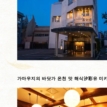
가마우지의 바닷가 온천 맛 해식汐彩유 미