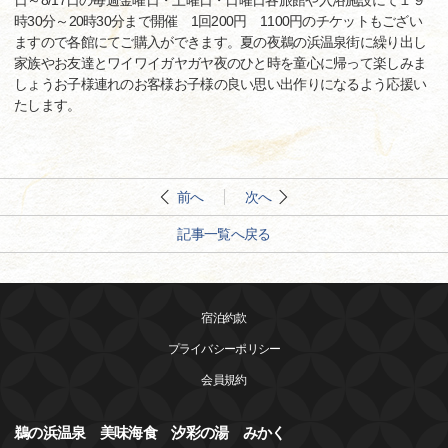
日～8/17日の毎週金曜日・土曜日・日曜日各旅館や入浴施設にて１９
時30分～20時30分まで開催 1回200円 1100円のチケットもござい
ますので各館にてご購入ができます。夏の夜鵜の浜温泉街に繰り出し
家族やお友達とワイワイガヤガヤ夜のひと時を童心に帰って楽しみま
しょうお子様連れのお客様お子様の良い思い出作りになるよう応援い
たします。
前へ
次へ
記事一覧へ戻る
宿泊約款
プライバシーポリシー
会員規約
鵜の浜温泉 美味海食 汐彩の湯 みかく