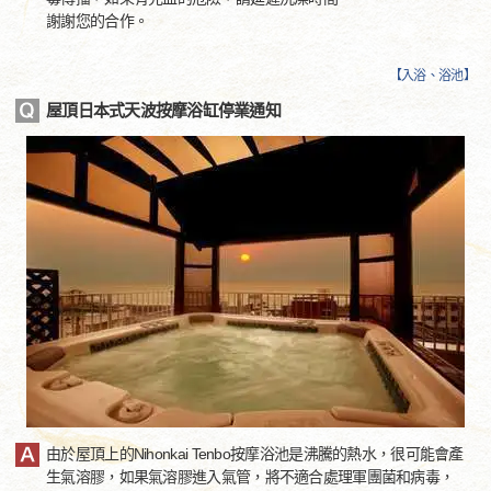
謝謝您的合作。
【
入浴、浴池
】
屋頂日本式天波按摩浴缸停業通知
由於屋頂上的Nihonkai Tenbo按摩浴池是沸騰的熱水，很可能會產
生氣溶膠，如果氣溶膠進入氣管，將不適合處理軍團菌和病毒，