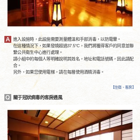
進入設施時，此設施需要測量體溫和手部消毒，以防電暈。
在這種情況下，如果發燒超過37.5°C，我們將獲得客戶的同意並聯
繫公共衛生中心進行處理。
請小組中的每個人等明確說明其姓名，地址和電話號碼，因此請配
合。
另外，如果您使用電梯，請在每層使用酒精消毒。
【
住宿、客房
】
關于冠狀病毒的客房通風