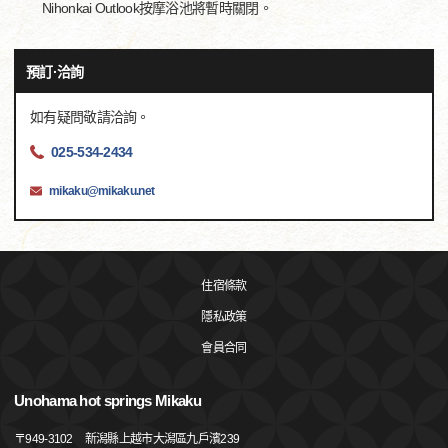
Nihonkai Outlook按摩浴池將暫時關閉。
預訂·洽詢
如有疑問敬請洽詢。
025-534-2434
mikaku@mikaku.net
住宿條款
隱私政策
會員合同
Unohama hot springs Mikaku
〒
949-3102
新潟縣上越市大潟區九戶濱239