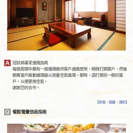
冠狀病毒室通風指南
每個房間中都有一個循環器供客戶通風使用，稍微打開窗戶，然後
朝著窗戶啟動循環器以測量空氣循環。那時，請打開另一側的窗
戶，以便更換空氣。
謝謝您的合作。
【
用餐、餐廳、酒吧
】
餐館電暈信函指南