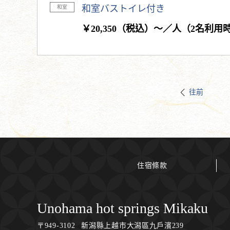
和室バストイレ付き
和室
￥20,350（税込）～／人（2名利用
往前
住宿條款
Unohama hot springs Mikaku
〒
949-3102
新潟縣上越市大潟區九戶濱239